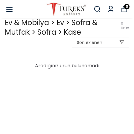
0
Ev & Mobilya > Ev > Sofra &
0
ürün
Mutfak > Sofra > Kase
Son eklenen
Aradığınız ürün bulunamadı