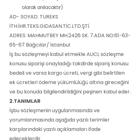
olarak anılacaktır)
AD- SOYAD:
TUREKS
İTH.İHR.TEKS.GIDASAN.TİC.LTD.ŞTİ.
ADRES:
MAHMUTBEY MH.2426 SK. 7.ADA NO:61-63-
65-67 Bağcılar/ İstanbul
İş bu sözleşmeyi kabul etmekle ALICI, sözleşme
konusu siparişi onayladığı takdirde sipariş konusu
bedeli ve varsa kargo ücreti, vergi gibi belirtilen
ek ücretleri ödeme yükümlülüğü altına gireceğini
ve bu konuda bilgilendirildiğini peşinen kabul eder.
2.TANIMLAR
İşbu sözleşmenin uygulanmasında ve
yorumlanmasında aşağıda yazılı terimler
karşılarındaki yazılı açıklamaları ifade
edeceklerdir.