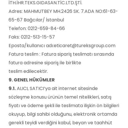
İTH.İHR.TEKS.GIDASAN.TİC.LTD.ŞTİ.
Adres:
MAHMUTBEY MH.2426 SK. 7.ADA NO:61-63-
65-67 Bağcılar/ İstanbul
Telefon: 0212-659-84-66
Faks:
0212-513-15-57
Eposta/kullanıcı adı:
eticaret@tureksgroup.com
Fatura teslim : Fatura sipariş teslimatı sırasında
fatura adresine sipariş ile birlikte
teslim edilecektir.
9. GENEL HÜKÜMLER
9.1.
ALICI, SATICI’ya ait internet sitesinde
sözleşme konusu ürünün temel nitelikleri, satış
fiyatı ve ödeme şekli ile teslimata ilişkin ön bilgileri
okuyup, bilgi sahibi olduğunu, elektronik ortamda
gerekli teyidi verdiğini kabul, beyan ve taahhüt