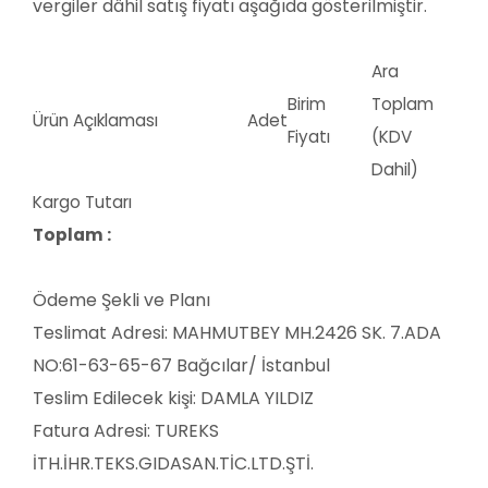
vergiler dâhil satış fiyatı aşağıda gösterilmiştir.
Ara
Birim
Toplam
Ürün Açıklaması
Adet
Fiyatı
(KDV
Dahil)
Kargo Tutarı
Toplam :
Ödeme Şekli ve Planı
Teslimat Adresi: MAHMUTBEY MH.2426 SK. 7.ADA
NO:61-63-65-67 Bağcılar/ İstanbul
Teslim Edilecek kişi: DAMLA YILDIZ
Fatura Adresi:
TUREKS
İTH.İHR.TEKS.GIDASAN.TİC.LTD.ŞTİ.